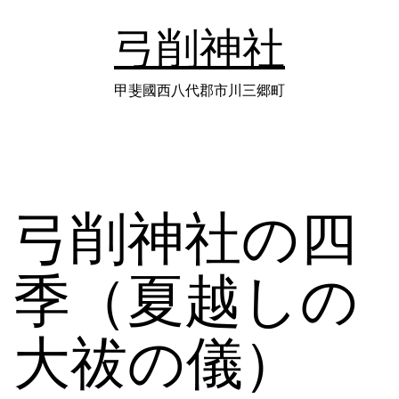
コ
弓削神社
ン
テ
甲斐國西八代郡市川三郷町
ン
ツ
へ
弓削神社の四
ス
キ
季（夏越しの
ッ
プ
大祓の儀）