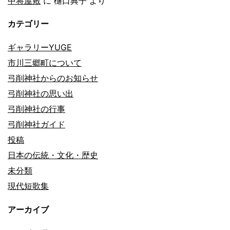
中将屋敷
に
樋口典子
より
カテゴリー
ギャラリーYUGE
市川三郷町について
弓削神社からのお知らせ
弓削神社の思い出
弓削神社の行事
弓削神社ガイド
投稿
日本の伝統・文化・歴史
未分類
現代短歌集
アーカイブ