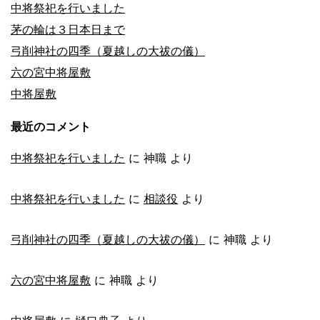
中将祭祀を行いました
茅の輪は３日本日まで
弓削神社の四季（夏越しの大祓の儀）
六の宮中将屋敷
中将屋敷
最近のコメント
中将祭祀を行いました
に
神職
より
中将祭祀を行いました
に
相談役
より
弓削神社の四季（夏越しの大祓の儀）
に
神職
より
六の宮中将屋敷
に
神職
より