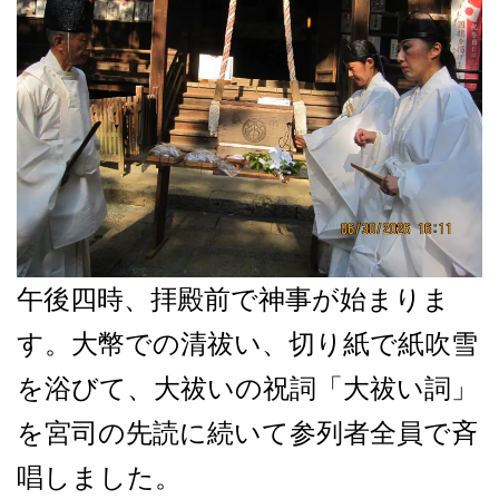
午後四時、拝殿前で神事が始まりま
す。大幣での清祓い、切り紙で紙吹雪
を浴びて、大祓いの祝詞「大祓い詞」
を宮司の先読に続いて参列者全員で斉
唱しました。