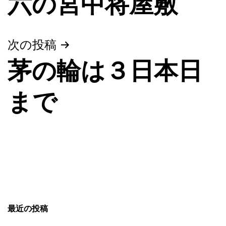
六の宮中将屋敷
稿
ナ
ビ
次の投稿
茅の輪は３日本日
ゲ
ー
まで
シ
ョ
ン
最近の投稿