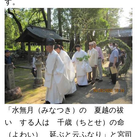
す。
「水無月（みなつき）の 夏越の祓
い する人は 千歳（ちとせ）の命
（よわい） 延ぶと云ふなり」と宮司