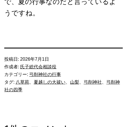
で、夏の行事なのだと言っているよ
うですね。
投稿日:
2026年7月1日
作成者:
氏子総代会相談役
カテゴリー:
弓削神社の行事
タグ:
八草苑
、
夏越しの大祓い
、
山梨
、
弓削神社
、
弓削神
社の四季