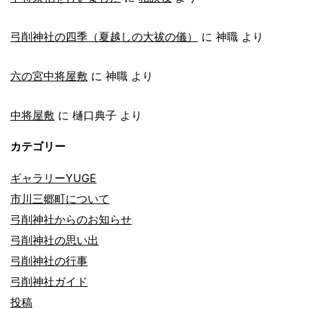
弓削神社の四季（夏越しの大祓の儀）
に
神職
より
六の宮中将屋敷
に
神職
より
中将屋敷
に
樋口典子
より
カテゴリー
ギャラリーYUGE
市川三郷町について
弓削神社からのお知らせ
弓削神社の思い出
弓削神社の行事
弓削神社ガイド
投稿