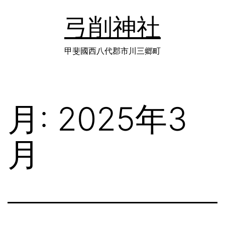
コ
弓削神社
ン
テ
甲斐國西八代郡市川三郷町
ン
ツ
月:
2025年3
へ
ス
月
キ
ッ
プ