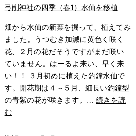
弓削神社の四季（春1）水仙を移植
畑から水仙の新葉を掘って、植えてみ
ました。うつむき加減に黄色く咲く
花、２月の花だそうですがまだ咲い
ていません。はーるよ来い、早く来
い！！ ３月初めに植えた釣鐘水仙で
す。開花期は４～５月、細長い釣鐘型
の青紫の花が咲きます。…
続きを読
弓
む
削