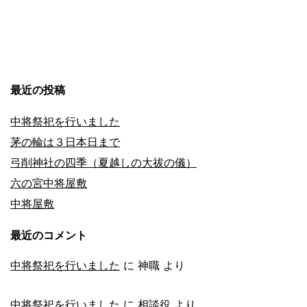
し
た
最近の投稿
中将祭祀を行いました
茅の輪は３日本日まで
弓削神社の四季（夏越しの大祓の儀）
六の宮中将屋敷
中将屋敷
最近のコメント
中将祭祀を行いました
に
神職
より
中将祭祀を行いました
に
相談役
より