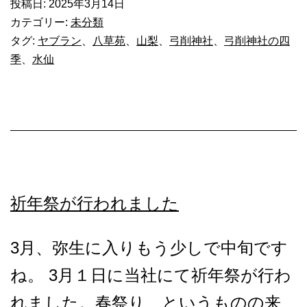
神
投稿日:
2025年3月14日
カテゴリー:
未分類
社
タグ:
ヤブラン
、
八草苑
、
山梨
、
弓削神社
、
弓削神社の四
の
季
、
水仙
四
季
（春
1）
水
祈年祭が行われました
仙
を
3月、弥生に入りもう少しで中旬です
移
ね。 3月１日に当社にて祈年祭が行わ
植
れました。春祭り、というものの来