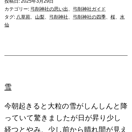
投稿日:
2025年3月29日
カテゴリー:
弓削神社の思い出
、
弓削神社ガイド
社
タグ:
八草苑
、
山梨
、
弓削神社
、
弓削神社の四季
、
桜
、
水
の
仙
四
季
（春
2）
桜
雪
下
水
今朝起きると大粒の雪がしんしんと降
仙
っていて驚きましたが日が昇り少し
競
経つとやみ、少し前から晴れ間が見え