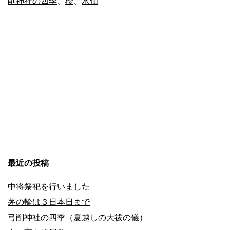
削神社の四季
、
櫻
、
水仙
四
季
（春
3）
桜
花
爛
漫
最近の投稿
中将祭祀を行いました
茅の輪は３日本日まで
弓削神社の四季（夏越しの大祓の儀）