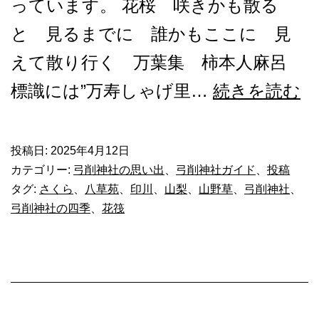
っています。 花桜 咲きかも散る
と 見るまでに 誰かもここに 見
えて散り行く 万葉集 柿本人麻呂
弓
標識には”万寿しゃげ里…
続きを読む
削
神
投稿日:
2025年4月12日
カテゴリー:
弓削神社の思い出
、
弓削神社ガイド
、
投稿
社
タグ:
さくら
、
八草苑
、
印川
、
山梨
、
山野草
、
弓削神社
、
の
弓削神社の四季
、
花筏
四
季
（
4