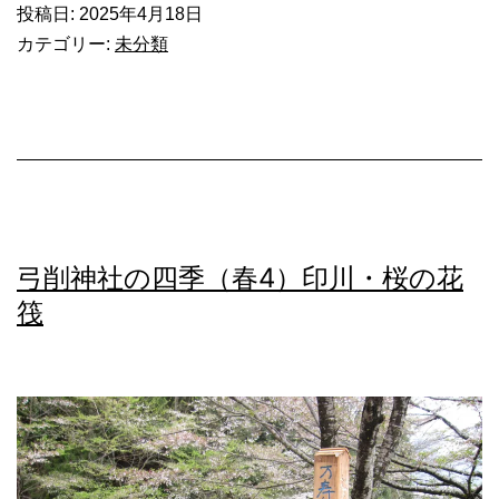
グ
神
投稿日:
2025年4月18日
カテゴリー:
未分類
来
社
訪
の
御
祭
神
に
弓削神社の四季（春4）印川・桜の花
筏
つ
い
て