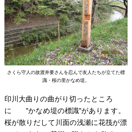
さくら守人の故渡井要さんを忍んで友人たちが立てた標
識・桜の里かなめ堤。
印川大曲りの曲がり切ったところ
に ”かなめ堤の標識”があります。
桜が散りだして川面の浅瀬に花筏が漂