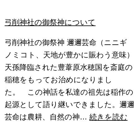
5）
JR
弓削神社の御祭神について
さ
わ
弓削神社の御祭神 邇邇芸命（ニニギ
や
ノミコト、天地が豊かに賑わう意味）
か
天孫降臨された豊葦原水穂国を斎庭の
ウ
稲穂をもってお治めになりまし
ォ
た。 この神話を私達の祖先は稲作の
ー
起源として語り継いできました。邇邇
キ
弓
芸命は農耕、自然の神…
続きを読む
ン
削