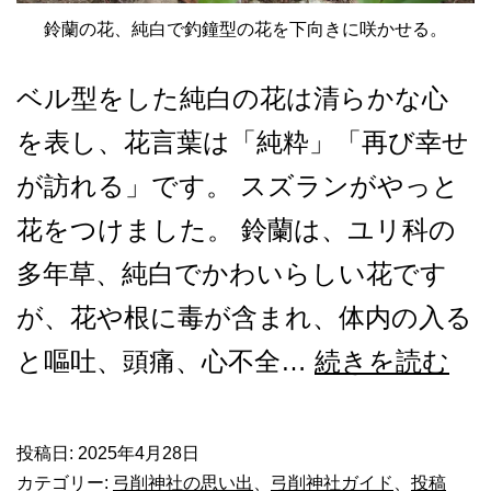
鈴蘭の花、純白で釣鐘型の花を下向きに咲かせる。
ベル型をした純白の花は清らかな心
を表し、花言葉は「純粋」「再び幸せ
が訪れる」です。 スズランがやっと
花をつけました。 鈴蘭は、ユリ科の
多年草、純白でかわいらしい花です
が、花や根に毒が含まれ、体内の入る
弓
と嘔吐、頭痛、心不全…
続きを読む
削
神
投稿日:
2025年4月28日
カテゴリー:
弓削神社の思い出
、
弓削神社ガイド
、
投稿