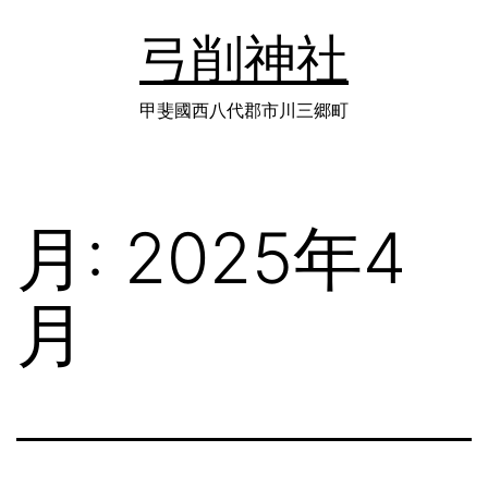
コ
弓削神社
ン
テ
甲斐國西八代郡市川三郷町
ン
ツ
月:
2025年4
へ
ス
月
キ
ッ
プ