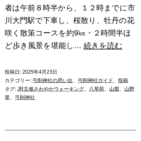
者は午前８時半から、１２時までに市
川大門駅で下車し、桜散り、牡丹の花
咲く散策コースを約9㎞・２時間半ほ
弓
ど歩き風景を堪能し…
続きを読む
削
神
投稿日:
2025年4月23日
カテゴリー:
弓削神社の思い出
、
弓削神社ガイド
、
投稿
社
タグ:
JR主催さわやかウォーキング
、
八草苑
、
山梨
、
山野
の
草
、
弓削神社
四
季
（春