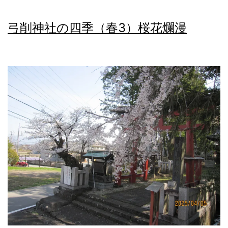
印
弓削神社の四季（春3）桜花爛漫
川
桜
の
花
筏