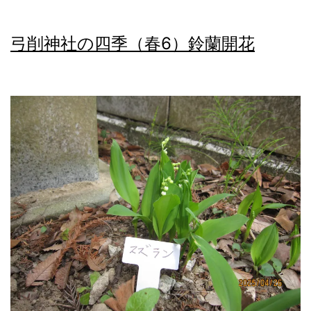
弓削神社の四季（春6）鈴蘭開花