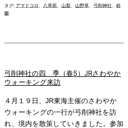
社
タグ:
アマドコロ
、
八草苑
、
山梨
、
山野草
、
弓削神社
、
鈴
の
蘭
四
季
（
6）
鈴
弓削神社の四 季（春5）JRさわやか
蘭
ウォーキング来訪
開
４月１９日、JR東海主催のさわやか
花
ウォーキングの一行が弓削神社を訪
れ、境内を散策していきました。参加