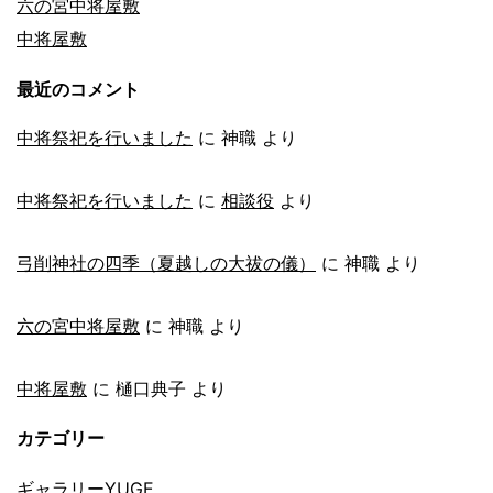
六の宮中将屋敷
中将屋敷
最近のコメント
中将祭祀を行いました
に
神職
より
中将祭祀を行いました
に
相談役
より
弓削神社の四季（夏越しの大祓の儀）
に
神職
より
六の宮中将屋敷
に
神職
より
中将屋敷
に
樋口典子
より
カテゴリー
ギャラリーYUGE