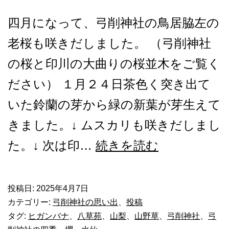
四月になって、弓削神社の鳥居脇左の
老桜も咲きだしました。 （弓削神社
の桜と印川の大曲りの桜並木をご覧く
ださい） １月２４日茶色く突き出て
いた鈴蘭の芽から緑の新葉が芽生えて
きました。↓ ムスカリも咲きだしまし
弓
た。↓ 次は印…
続きを読む
削
神
投稿日:
2025年4月7日
カテゴリー:
弓削神社の思い出
、
投稿
社
タグ:
ヒガンバナ
、
八草苑
、
山梨
、
山野草
、
弓削神社
、
弓
の