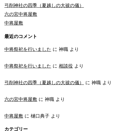
弓削神社の四季（夏越しの大祓の儀）
ぶ
六の宮中将屋敷
中将屋敷
最近のコメント
中将祭祀を行いました
に
神職
より
中将祭祀を行いました
に
相談役
より
弓削神社の四季（夏越しの大祓の儀）
に
神職
より
六の宮中将屋敷
に
神職
より
中将屋敷
に
樋口典子
より
カテゴリー