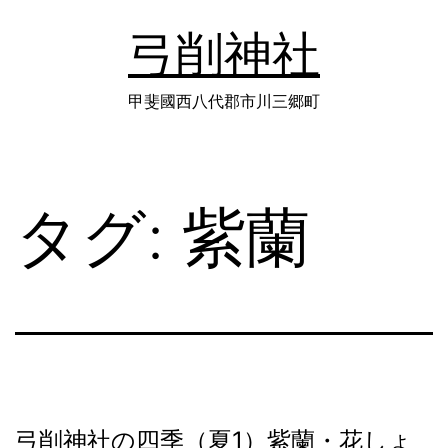
コ
弓削神社
ン
テ
甲斐國西八代郡市川三郷町
ン
ツ
タグ:
紫蘭
へ
ス
キ
ッ
プ
弓削神社の四季（夏1）紫蘭・花しょ