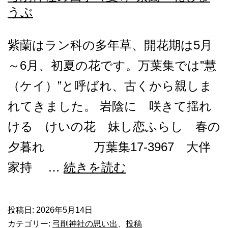
うぶ
紫蘭はラン科の多年草、開花期は5月
～6月、初夏の花です。万葉集では”慧
（ケイ）”と呼ばれ、古くから親しま
れてきました。 岩陰に 咲きて揺れ
ける けいの花 妹し恋ふらし 春の
夕暮れ 万葉集17-3967 大伴
弓
家持 …
続きを読む
削
神
投稿日:
2026年5月14日
カテゴリー:
弓削神社の思い出
、
投稿
社