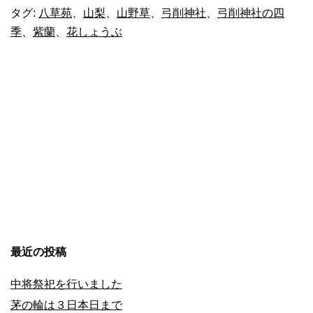
タグ:
八草苑
、
山梨
、
山野草
、
弓削神社
、
弓削神社の四
の
季
、
紫蘭
、
花しょうぶ
四
季
（夏
1）
紫
蘭・
花
し
最近の投稿
ょ
中将祭祀を行いました
う
茅の輪は３日本日まで