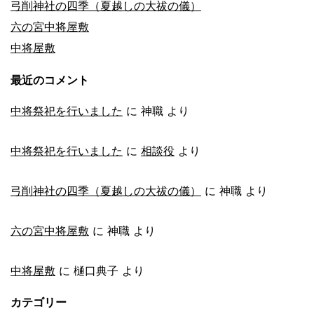
弓削神社の四季（夏越しの大祓の儀）
六の宮中将屋敷
中将屋敷
最近のコメント
中将祭祀を行いました
に
神職
より
中将祭祀を行いました
に
相談役
より
弓削神社の四季（夏越しの大祓の儀）
に
神職
より
六の宮中将屋敷
に
神職
より
中将屋敷
に
樋口典子
より
カテゴリー