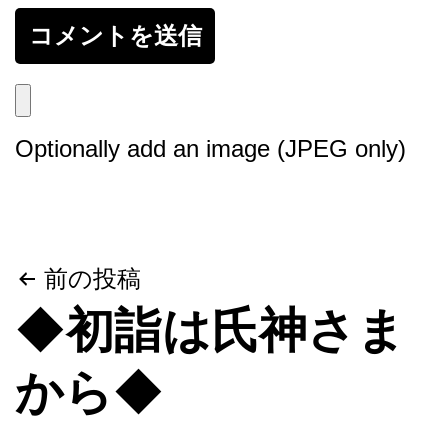
Optionally add an image (JPEG only)
投
前の投稿
◆初詣は氏神さま
稿
ナ
から◆
ビ