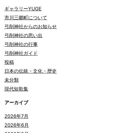
ギャラリーYUGE
市川三郷町について
弓削神社からのお知らせ
弓削神社の思い出
弓削神社の行事
弓削神社ガイド
投稿
日本の伝統・文化・歴史
未分類
現代短歌集
アーカイブ
2026年7月
2026年6月