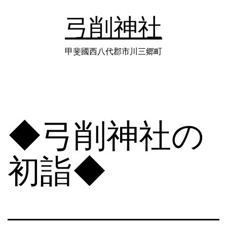
コ
弓削神社
ン
テ
甲斐國西八代郡市川三郷町
ン
ツ
へ
◆弓削神社の
ス
キ
初詣◆
ッ
プ