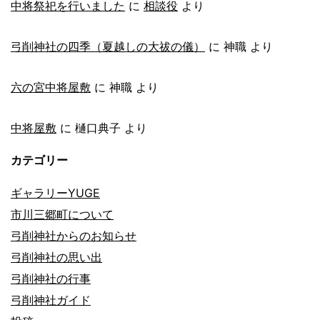
中将祭祀を行いました
に
相談役
より
弓削神社の四季（夏越しの大祓の儀）
に
神職
より
六の宮中将屋敷
に
神職
より
中将屋敷
に
樋口典子
より
カテゴリー
ギャラリーYUGE
市川三郷町について
弓削神社からのお知らせ
弓削神社の思い出
弓削神社の行事
弓削神社ガイド