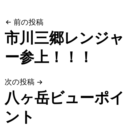
投
前の投稿
市川三郷レンジャ
稿
ナ
ー参上！！！
ビ
ゲ
次の投稿
ー
八ヶ岳ビューポイ
シ
ント
ョ
ン