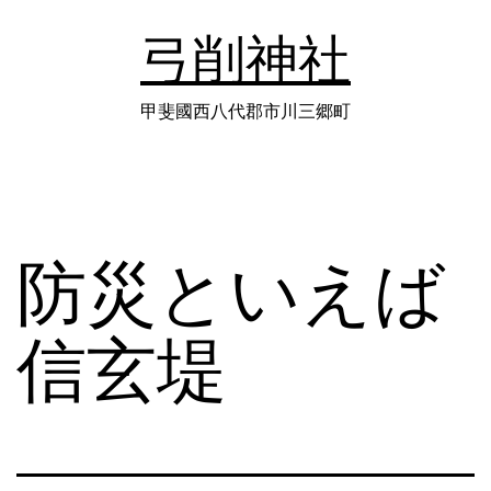
コ
弓削神社
ン
テ
甲斐國西八代郡市川三郷町
ン
ツ
へ
防災といえば
ス
キ
信玄堤
ッ
プ