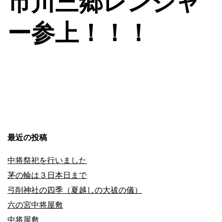
市川三郷レンジャ
シ
ー参上！！！
ョ
ン
最近の投稿
中将祭祀を行いました
茅の輪は３日本日まで
弓削神社の四季（夏越しの大祓の儀）
六の宮中将屋敷
中将屋敷