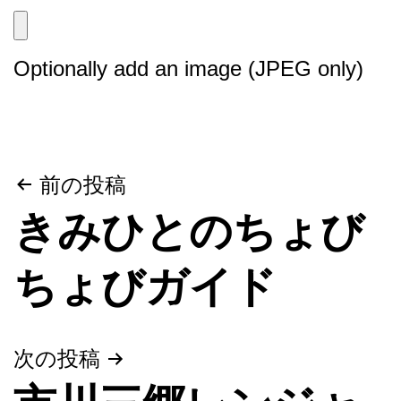
Optionally add an image (JPEG only)
投
前の投稿
きみひとのちょび
稿
ナ
ちょびガイド
ビ
ゲ
次の投稿
ー