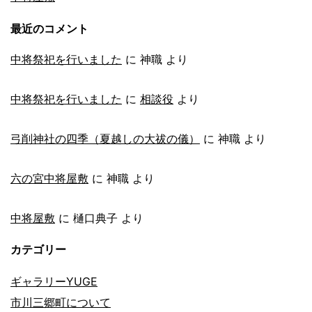
最近のコメント
中将祭祀を行いました
に
神職
より
中将祭祀を行いました
に
相談役
より
弓削神社の四季（夏越しの大祓の儀）
に
神職
より
六の宮中将屋敷
に
神職
より
中将屋敷
に
樋口典子
より
カテゴリー
ギャラリーYUGE
市川三郷町について