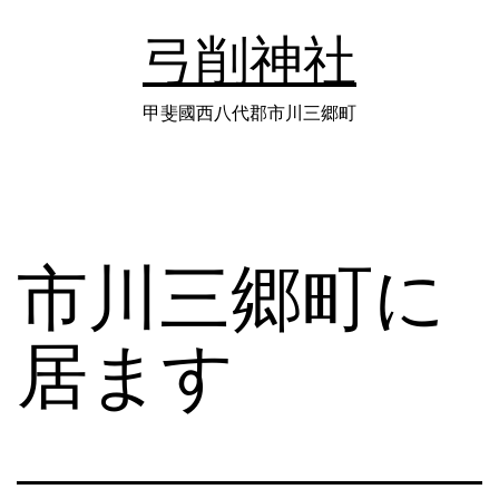
コ
弓削神社
ン
テ
甲斐國西八代郡市川三郷町
ン
ツ
へ
市川三郷町に
ス
キ
居ます
ッ
プ