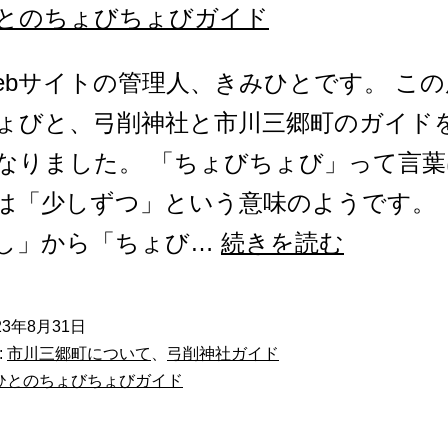
とのちょびちょびガイド
ebサイトの管理人、きみひとです。 こ
ょびと、弓削神社と市川三郷町のガイド
なりました。 「ちょびちょび」って言葉
は「少しずつ」という意味のようです。 
き
し」から「ちょび…
続きを読む
み
ひ
23年8月31日
:
市川三郷町について
、
弓削神社ガイド
と
ひとのちょびちょびガイド
の
ち