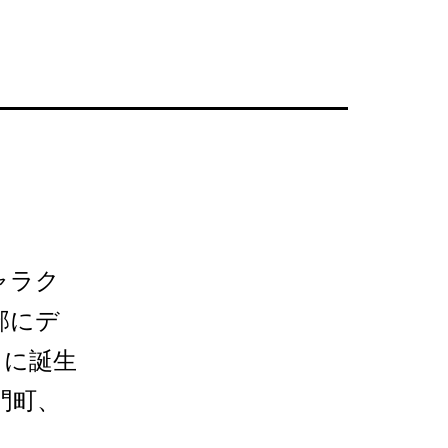
ャラク
部にデ
）に誕生
門町、