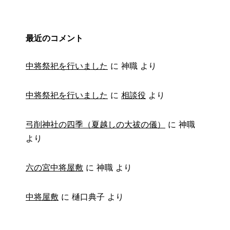
最近のコメント
中将祭祀を行いました
に
神職
より
中将祭祀を行いました
に
相談役
より
弓削神社の四季（夏越しの大祓の儀）
に
神職
より
六の宮中将屋敷
に
神職
より
中将屋敷
に
樋口典子
より