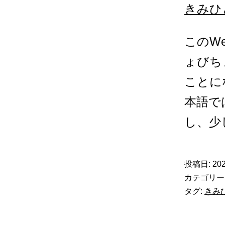
きみひ
このW
ょびち
ことに
本語で
し、少
投稿日:
20
カテゴリー
タグ:
きみ