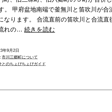
す。 甲府盆地南端で釜無川と笛吹川が合
になります。 合流直前の笛吹川と合流直
市
流れの…
続きを読む
川
三
23年9月2日
:
市川三郷町について
郷
ひとのちょびちょびガイド
町
に
居
ま
す