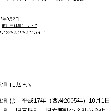
川
三
23年9月2日
:
市川三郷町について
郷
ひとのちょびちょびガイド
レ
ン
ジ
ャ
ー
郷町に居ます
参
上！！！
郷町は、平成17年（西暦2005年）10月1
門町、旧三珠町、旧六郷町の３町が合併