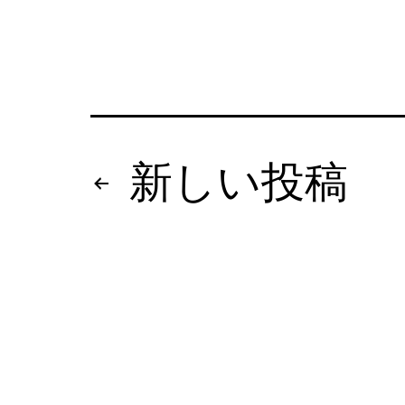
投
新しい
投稿
稿
の
ペ
ー