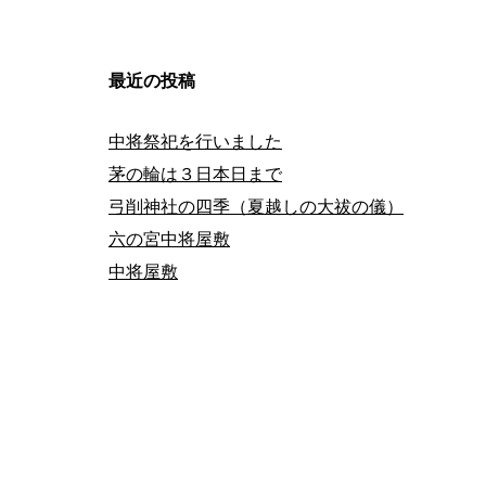
ジ
最近の投稿
送
中将祭祀を行いました
り
茅の輪は３日本日まで
弓削神社の四季（夏越しの大祓の儀）
六の宮中将屋敷
中将屋敷