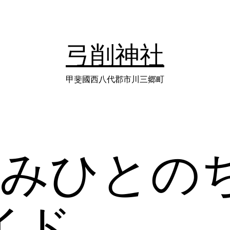
弓削神社
甲斐國西八代郡市川三郷町
みひとの
イド