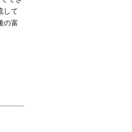
流して
後の富