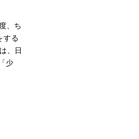
の度、ち
をする
は、日
「少