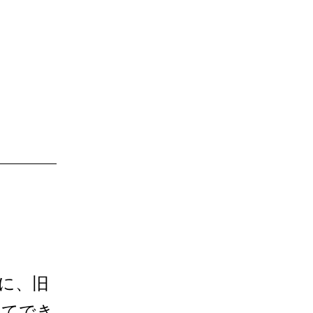
日に、旧
してでき