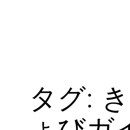
コ
ン
テ
ン
ツ
へ
ス
タグ:
き
キ
ッ
プ
ょびガ